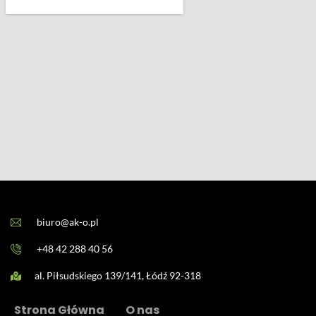
biuro@ak-o.pl
+48 42 288 40 56
al. Piłsudskiego 139/141, Łódź 92-318
Strona Główna
O nas